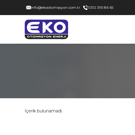
info@ekootomasyon.com.tr
0312 395 86 65
İçerik bulunamadı.