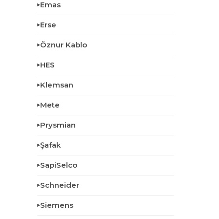
Emas
Erse
Öznur Kablo
HES
Klemsan
Mete
Prysmian
Şafak
SapiSelco
Schneider
Siemens