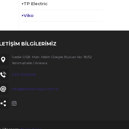
TP Electric
Viko
İLETİŞİM BİLGİLERİMİZ
İvedik OSB. Mah. Melih Gökçek Bulvarı No: 18/52
Yenimahalle / Ankara
0312 395 86 65
info@ekootomasyon.com.tr