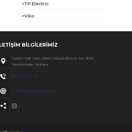
TP Electric
Viko
İLETİŞİM BİLGİLERİMİZ
İvedik OSB. Mah. Melih Gökçek Bulvarı No: 18/52
Yenimahalle / Ankara
0312 395 86 65
info@ekootomasyon.com.tr