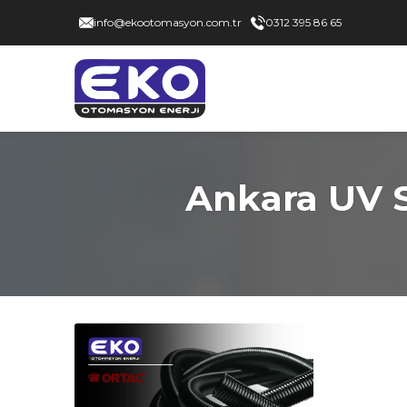
info@ekootomasyon.com.tr
0312 395 86 65
Ankara UV S