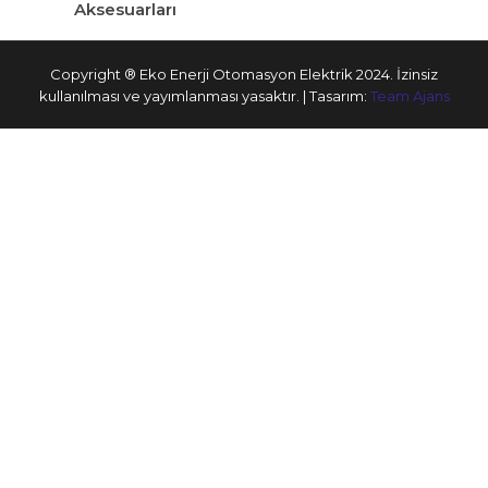
Aksesuarları
Copyright ® Eko Enerji Otomasyon Elektrik 2024. İzinsiz
kullanılması ve yayımlanması yasaktır. | Tasarım:
Team Ajans