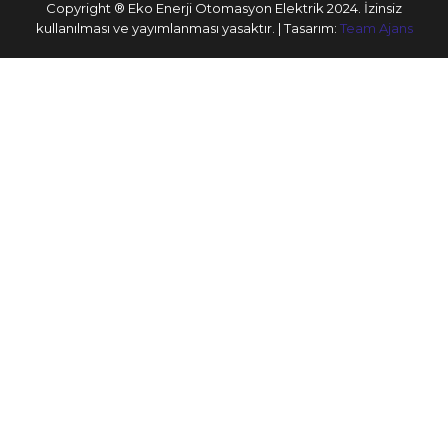
Copyright ® Eko Enerji Otomasyon Elektrik 2024. İzinsiz
kullanılması ve yayımlanması yasaktır. | Tasarım:
Team Ajans