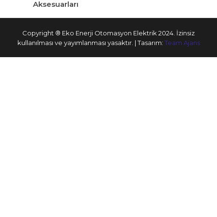
Aksesuarları
Copyright ® Eko Enerji Otomasyon Elektrik 2024. İzinsiz
kullanılması ve yayımlanması yasaktır. | Tasarım:
Team Ajans