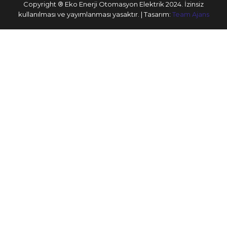
Copyright ® Eko Enerji Otomasyon Elektrik 2024. İzinsiz
kullanılması ve yayımlanması yasaktır. | Tasarım:
Team Ajans