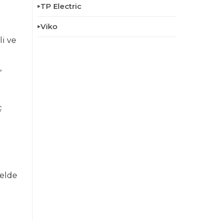
TP Electric
Viko
li ve
,
ç
elde