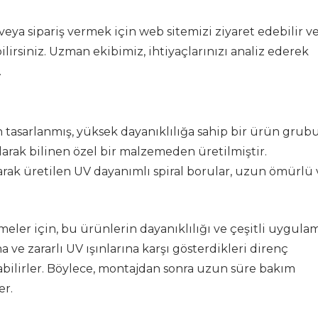
eya sipariş vermek için web sitemizi ziyaret edebilir v
irsiniz. Uzman ekibimiz, ihtiyaçlarınızı analiz ederek
.
n tasarlanmış, yüksek dayanıklılığa sahip bir ürün grub
larak bilinen özel bir malzemeden üretilmiştir.
larak üretilen UV dayanımlı spiral borular, uzun ömürlü 
meler için, bu ürünlerin dayanıklılığı ve çeşitli uygula
a ve zararlı UV ışınlarına karşı gösterdikleri direnç
labilirler. Böylece, montajdan sonra uzun süre bakım
er.