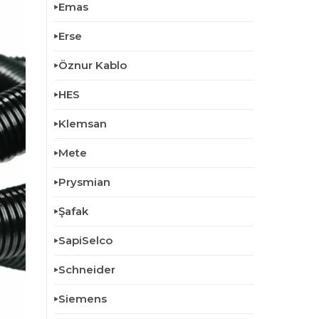
Emas
Erse
Öznur Kablo
HES
Klemsan
Mete
Prysmian
Şafak
SapiSelco
Schneider
Siemens