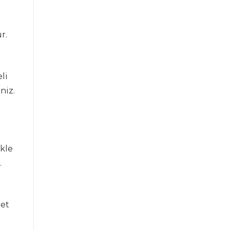
r.
li
niz.
kle
.
met