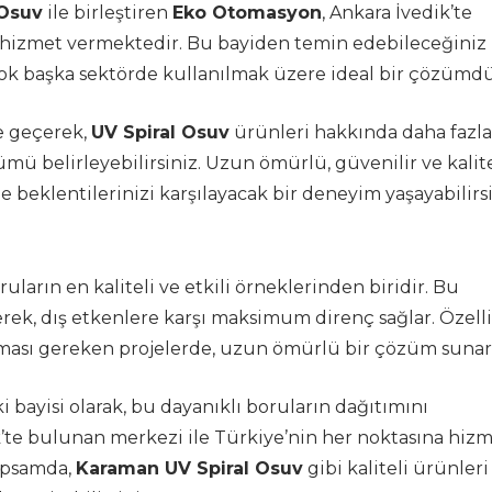
 Osuv
ile birleştiren
Eko Otomasyon
, Ankara İvedik’te
 hizmet vermektedir. Bu bayiden temin edebileceğiniz
birçok başka sektörde kullanılmak üzere ideal bir çözümdü
me geçerek,
UV Spiral Osuv
ürünleri hakkında daha fazla
zümü belirleyebilirsiniz. Uzun ömürlü, güvenilir ve kalite
le beklentilerinizi karşılayacak bir deneyim yaşayabilirsi
ruların en kaliteli ve etkili örneklerinden biridir. Bu
ek, dış etkenlere karşı maksimum direnç sağlar. Özelli
lması gereken projelerde, uzun ömürlü bir çözüm sunar
 bayisi olarak, bu dayanıklı boruların dağıtımını
’te bulunan merkezi ile Türkiye’nin her noktasına hiz
kapsamda,
Karaman UV Spiral Osuv
gibi kaliteli ürünleri