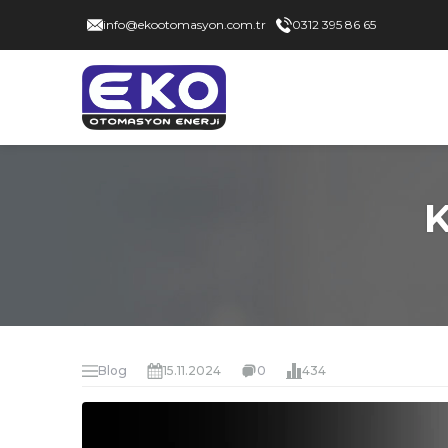
info@ekootomasyon.com.tr
0312 395 86 65
K
Blog
15.11.2024
0
434