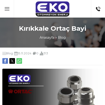
Kırıkkale Ortaç Bayi
Anasayfa
»
Blog
Blog
15.11.2024
0
313