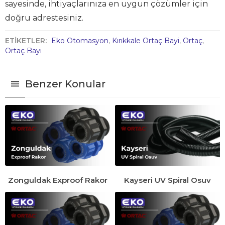
sayesinde, ihtiyaçlarınıza en uygun çözümler için
doğru adrestesiniz.
ETİKETLER:
Eko Otomasyon
,
Kırıkkale Ortaç Bayi
,
Ortaç
,
Ortaç Bayi
Benzer Konular
Zonguldak Exproof Rakor
Kayseri UV Spiral Osuv