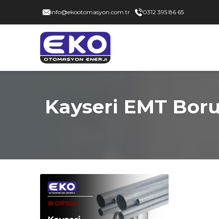
info@ekootomasyon.com.tr
0312 395 86 65
Kayseri EMT Boru 