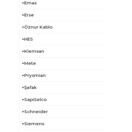
Emas
Erse
Öznur Kablo
HES
Klemsan
Mete
Prysmian
Şafak
SapiSelco
Schneider
Siemens