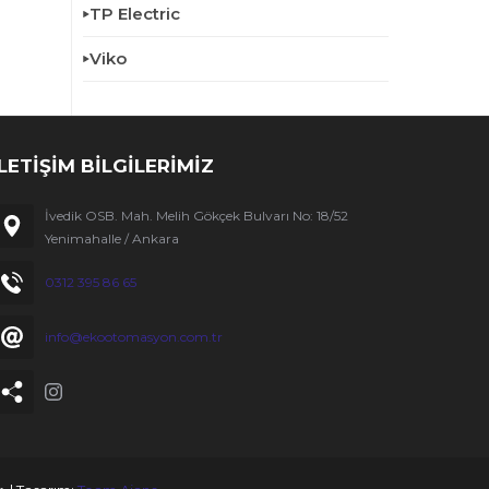
TP Electric
Viko
İLETİŞİM BİLGİLERİMİZ
İvedik OSB. Mah. Melih Gökçek Bulvarı No: 18/52
Yenimahalle / Ankara
0312 395 86 65
info@ekootomasyon.com.tr