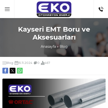
Kayseri EMT Boru ve
Aksesuarları
Anasayfa
»
Blog
Blog
15.11.2024
0
467