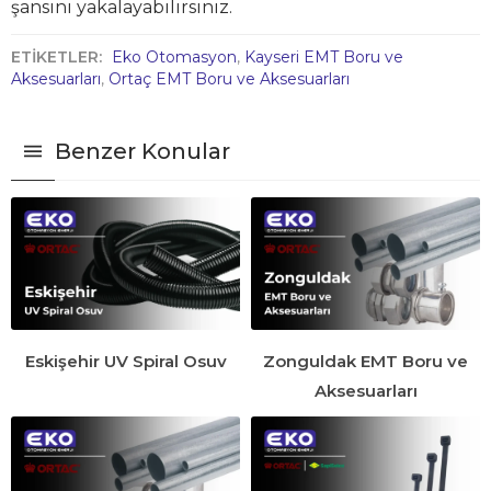
şansını yakalayabilirsiniz.
ETİKETLER:
Eko Otomasyon
,
Kayseri EMT Boru ve
Aksesuarları
,
Ortaç EMT Boru ve Aksesuarları
Benzer Konular
Eskişehir UV Spiral Osuv
Zonguldak EMT Boru ve
Aksesuarları