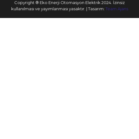
Copyright ® Eko Enerji Otomasyon Elektrik 2024. İzinsiz
kullanılması ve yayımlanması yasaktır. | Tasarım:
Team Ajans