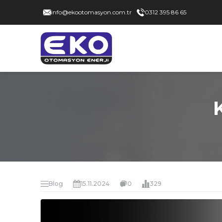
info@ekootomasyon.com.tr
0312 395 86 65
Blog
15.11.2024
0
329