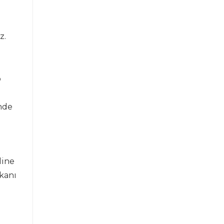
z.
o
inde
dine
kanı