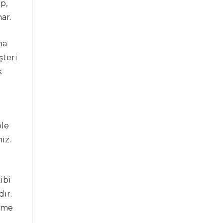
p,
ar.
na
şteri
k
ole
iz.
ibi
ır.
erme