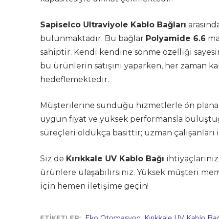
Sapiselco Ultraviyole Kablo Bağları
arasında
bulunmaktadır. Bu bağlar
Polyamide 6.6
ma
sahiptir. Kendi kendine sönme özelliği saye
bu ürünlerin satışını yaparken, her zaman k
hedeflemektedir.
Müşterilerine sunduğu hizmetlerle ön plana
uygun fiyat ve yüksek performansla buluştuğu 
süreçleri oldukça basittir; uzman çalışanları il
Siz de
Kırıkkale UV Kablo Bağı
ihtiyaçlarınız
ürünlere ulaşabilirsiniz. Yüksek müşteri me
için hemen iletişime geçin!
ETİKETLER:
Eko Otomasyon
,
Kırıkkale UV Kablo Ba