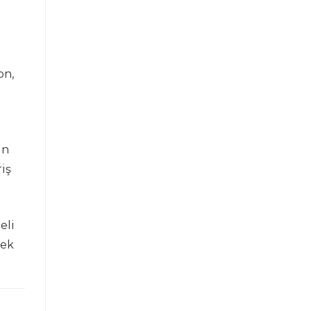
on,
in
iş
eli
mek