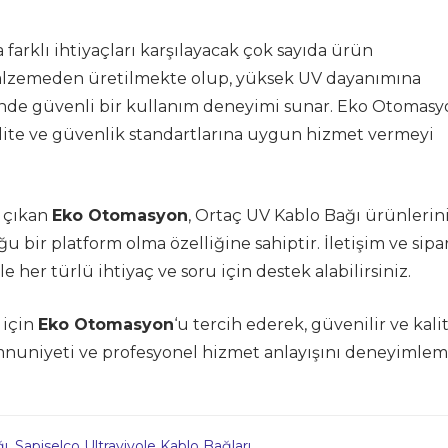
 farklı ihtiyaçları karşılayacak çok sayıda ürün
lzemeden üretilmekte olup, yüksek UV dayanımına
sinde güvenli bir kullanım deneyimi sunar. Eko Otomasy
alite ve güvenlik standartlarına uygun hizmet vermeyi
 çıkan
Eko Otomasyon
, Ortaç UV Kablo Bağı ürünlerin
bir platform olma özelliğine sahiptir. İletişim ve sipar
e her türlü ihtiyaç ve soru için destek alabilirsiniz.
 için
Eko Otomasyon
‘u tercih ederek, güvenilir ve kalit
mnuniyeti ve profesyonel hizmet anlayışını deneyimle
ğı
,
Sapiselco Ultraviyole Kablo Bağları