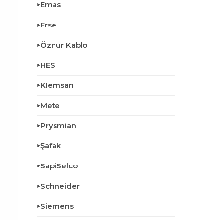
Emas
Erse
Öznur Kablo
HES
Klemsan
Mete
Prysmian
Şafak
SapiSelco
Schneider
Siemens