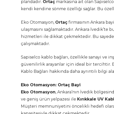
plandadır.
Ortaç
markasına ait olan Sapiselco
kendi kendine sönme özelliği sağlar. Bu özell
Eko Otomasyon,
Ortaç
firmasının Ankara bayi
ulaşmasını sağlamaktadır. Ankara İvedik’te 
hizmetleri ile dikkat çekmektedir. Bu sayede,
çalışmaktadır.
Sapiselco kablo bağları, özellikle sanayi ve i
güvenilirlik arayanlar için ideal bir tercihtir
Kablo Bağları hakkında daha ayrıntılı bilgi al
Eko Otomasyon: Ortaç Bayi
Eko Otomasyon
, Ankara’nın İvedik bölgesin
ve geniş ürün yelpazesi ile
Kırıkkale UV Kab
Müşteri memnuniyetini öncelikli hedefi olara
kapasitesiyle dikkat çekmektedir.