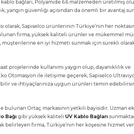
 kablo bağları, Polyamide 6.6 malzemeden üretilmiş olu
ik, yangın güvenliği açısından da önemli bir avantaj sun
si olarak, Sapiselco ürünlerinin Türkiye’nin her noktası
bulunan firma, yüksek kaliteli ürünler ve mükemmel mü
 müşterilerine en iyi hizmeti sunmak için sürekli olara
nşaat projelerinde kullanımı yaygın olup, dayanıklılık ve
. Eko Otomasyon ile iletişime geçerek, Sapiselco Ultraviy
abilir ve ihtiyaçlarınıza uygun ürünleri temin edebilirsin
de bulunan Ortaç markasının yetkili bayisidir. Uzman ek
lo Bağı
gibi yüksek kaliteli
UV Kablo Bağları
sunmaktad
k belirleyen firma, Türkiye’nin her köşesine hizmet v