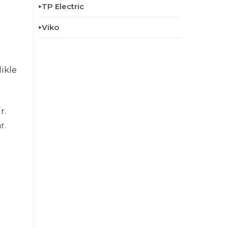
TP Electric
Viko
likle
r.
r.