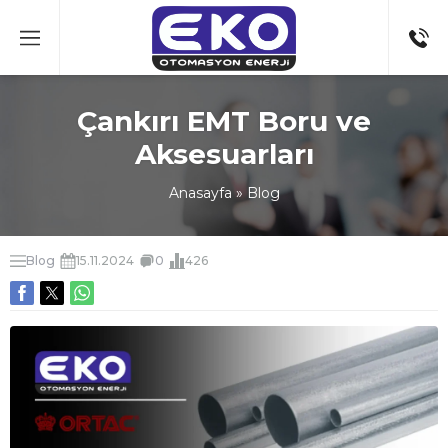
Çankırı EMT Boru ve
Aksesuarları
Anasayfa
»
Blog
Blog
15.11.2024
0
426