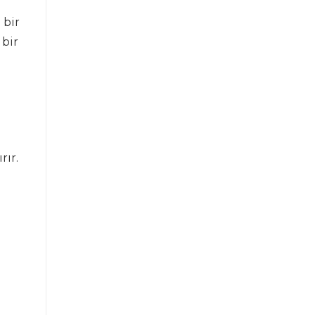
 bir
 bir
rır.