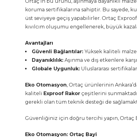
Ortaç’ın bu ürünü, aşınmaya dayanıklı malzem
koruma sertifikalarına sahiptir. Bu sayede, 
üst seviyeye geçiş yapabilirler. Ortaç Exproof
kıvılcım oluşumu engellenerek, büyük kazala
Avantajları
Güvenli Bağlantılar:
Yüksek kaliteli malze
Dayanıklılık:
Aşınma ve dış etkenlere karşı
Globale Uygunluk:
Uluslararası sertifikala
Eko Otomasyon
, Ortaç ürünlerinin Ankara’d
kaliteli
Exproof Rakor
çeşitlerini sunmaktadı
gerekli olan tüm teknik desteği de sağlamakt
Güvenliğiniz için doğru tercihi yapın, Ortaç E
Eko Otomasyon: Ortaç Bayi