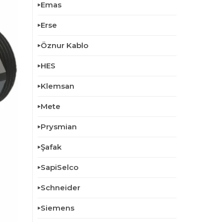
Emas
Erse
Öznur Kablo
HES
Klemsan
Mete
Prysmian
Şafak
SapiSelco
Schneider
Siemens