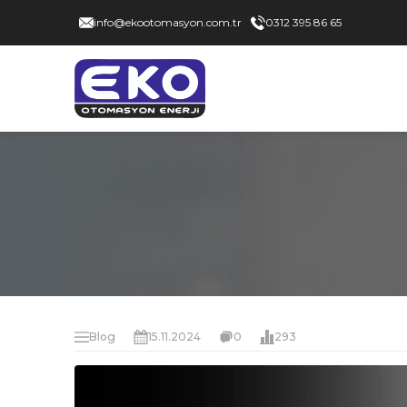
info@ekootomasyon.com.tr
0312 395 86 65
Blog
15.11.2024
0
293