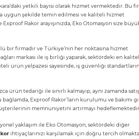
ara’daki yetkili bayisi olarak hizmet vermektedir. Bu fi
za uygun şekilde temin edilmesi ve kaliteli hizmet
 Exproof Rakor arayışınızda, Eko Otomasyon size büyü
lü bir firmadır ve Türkiye’nin her noktasına hizmet
ğları markası ile iş birliği yaparak, sektördeki en kalitel
teli ürün yelpazesi sayesinde, iş güvenliği standartları
 ürün tedariği ile sınırlı kalmayıp, aynı zamanda satı
Bu bağlamda, Exproof Rakor’ların kurulumu ve bakımı gi
üşterilerinin memnuniyetini artırmayı hedeflemektedir
esyonel yaklaşım ile Eko Otomasyon, sektördeki diğer
akor
ihtiyaçlarınızı karşılamak için doğru tercih olmakta