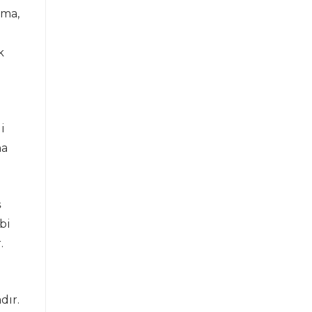
rma,
k
i
na
ş
bi
.
dır.