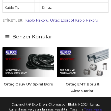
Kablo Tipi
:
Zırhsız
ETİKETLER:
Kablo Rakoru
,
Ortaç Exproof Kablo Rakoru
Benzer Konular
Ortaç Osuv UV Spiral Boru
Ortaç EMT Boru &
Aksesuarları
Copyright ® Eko Enerji Otomasyon Elektrik 2024. İzinsiz
kullanılması ve yayımlanması yasaktır. | Tasarım:
Team Ajans