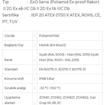
Tip : ExO Serisi (Poliamid Ex-proof Rakor)
II 2G Ex eb IIC Gb II 2D Ex tb IIIC Db
Sertifika : IEP 20 ATEX 0750 X ATEX, ROHS, CE,
PT, TUV
Gövde
:
Poliamid PA6
Bağlantı Dişi
:
Metrik (EN 60423)
Siyah (RAL 9005) – Mavi (RAL 5015) Siyah
Renk
:
Mavi (RAL 9005 – RAL 2015)
Standart
:
EN 60079-0, 60079-7, 60079-31
Koruma sınıfı
:
IP68 5 Bar
Sıcaklık aralığı
:
-30 °C +100 °C
Uygulama
ZONE1, ZONE2, ZONE21, ZONE22, Gaz
alanları
:
Grup IIA, IIB, IIC