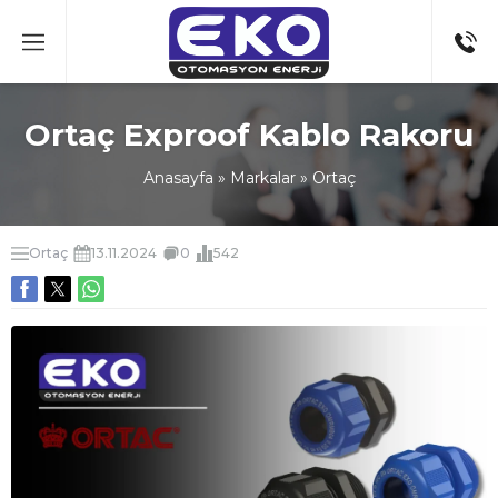
Ortaç Exproof Kablo Rakoru
Anasayfa
»
Markalar
»
Ortaç
Ortaç
13.11.2024
0
542