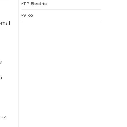
TP Electric
Viko
emsil
e
ü
ruz.