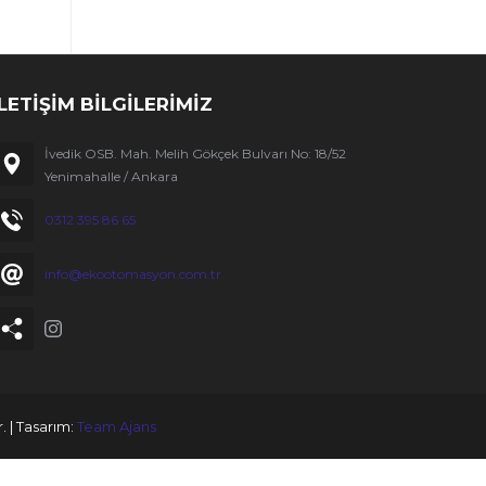
İLETİŞİM BİLGİLERİMİZ
İvedik OSB. Mah. Melih Gökçek Bulvarı No: 18/52
Yenimahalle / Ankara
0312 395 86 65
info@ekootomasyon.com.tr
. | Tasarım:
Team Ajans