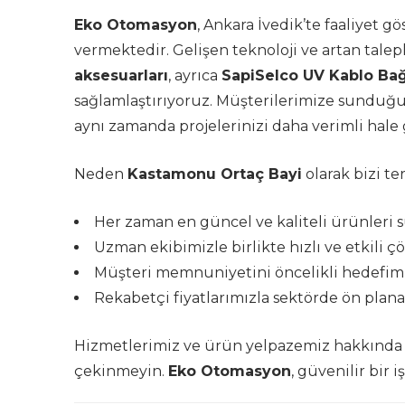
Eko Otomasyon
, Ankara İvedik’te faaliyet 
vermektedir. Gelişen teknoloji ve artan tale
aksesuarları
, ayrıca
SapiSelco UV Kablo Bağ
sağlamlaştırıyoruz. Müşterilerimize sunduğumu
aynı zamanda projelerinizi daha verimli hale 
Neden
Kastamonu Ortaç Bayi
olarak bizi te
Her zaman en güncel ve kaliteli ürünleri 
Uzman ekibimizle birlikte hızlı ve etkili 
Müşteri memnuniyetini öncelikli hedefimi
Rekabetçi fiyatlarımızla sektörde ön plana
Hizmetlerimiz ve ürün yelpazemiz hakkında d
çekinmeyin.
Eko Otomasyon
, güvenilir bir 