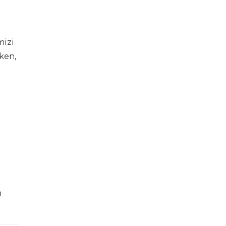
mizi
ken,
n