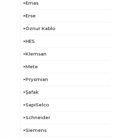
Emas
Erse
Öznur Kablo
HES
Klemsan
Mete
Prysmian
Şafak
SapiSelco
Schneider
Siemens