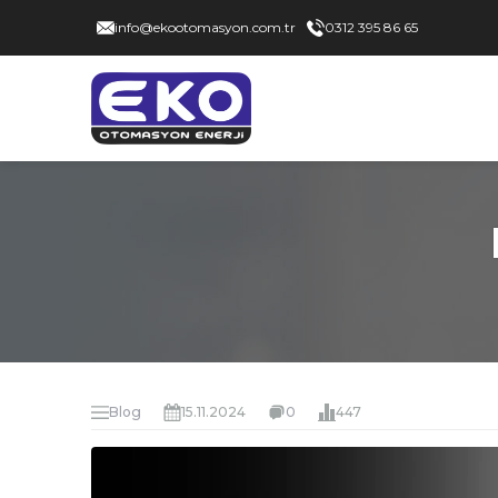
info@ekootomasyon.com.tr
0312 395 86 65
Blog
15.11.2024
0
447