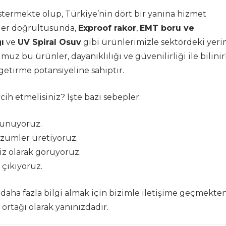
göstermekte olup, Türkiye’nin dört bir yanına hizmet
pler doğrultusunda,
Exproof rakor
,
EMT boru ve
ı
ve
UV Spiral Osuv
gibi ürünlerimizle sektördeki yeri
z bu ürünler, dayanıklılığı ve güvenilirliği ile bilinir
getirme potansiyeline sahiptir.
rcih etmelisiniz? İşte bazı sebepler:
sunuyoruz.
çözümler üretiyoruz.
z olarak görüyoruz.
 çıkıyoruz.
aha fazla bilgi almak için bizimle iletişime geçmekte
iş ortağı olarak yanınızdadır.