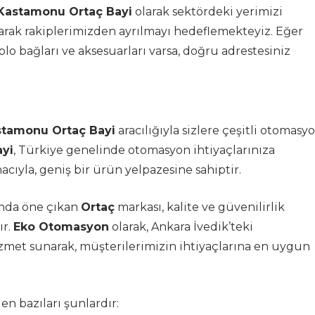
Kastamonu Ortaç Bayi
olarak sektördeki yerimizi
arak rakiplerimizden ayrılmayı hedeflemekteyiz. Eğer
ablo bağları ve aksesuarları varsa, doğru adrestesiniz
tamonu Ortaç Bayi
aracılığıyla sizlere çeşitli otomasy
ayi
, Türkiye genelinde otomasyon ihtiyaçlarınıza
cıyla, geniş bir ürün yelpazesine sahiptir.
nda öne çıkan
Ortaç
markası, kalite ve güvenilirlik
ır.
Eko Otomasyon
olarak, Ankara İvedik’teki
met sunarak, müşterilerimizin ihtiyaçlarına en uygun
 bazıları şunlardır: