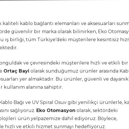
k kaliteli kablo bağlantı elemanları ve aksesuarları sun
törde güvenilir bir marka olarak bilinirken, Eko Otomas
. Bu iş birliği, tüm Türkiye’deki müşterilere kesintisiz hi
ektedir.
guldak ve çevresindeki müşterilere hızlı ve etkili bir
le
Ortaç Bayi
olarak sunduğumuz ürünler arasında Kab
suarları yer almaktadır. Bu ürünler, güvenli ve dayanıkl
r kullanım alanına sahiptir.
lo Bağı ve UV Spiral Osuv gibi yenilikçi ürünlerle, k
sını sağlıyoruz.
Eko Otomasyon
olarak, sektördeki
olojileri ürün yelpazemize dahil ediyoruz. Böylece,
le hızlı ve etkili hizmet sunmayı hedefliyoruz.