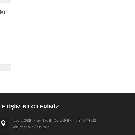
arı
İLETİŞİM BİLGİLERİMİZ
İvedik OSB. Mah. Melih Gökçek Bulvarı No: 18/52
Yenimahalle / Ankara