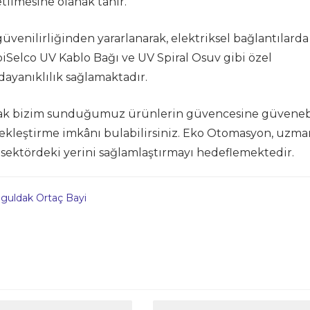
etilmesine olanak tanır.
güvenilirliğinden yararlanarak, elektriksel bağlantılarda
iSelco UV Kablo Bağı ve UV Spiral Osuv gibi özel
 dayanıklılık sağlamaktadır.
ak bizim sunduğumuz ürünlerin güvencesine güvenebi
çekleştirme imkânı bulabilirsiniz. Eko Otomasyon, uzma
e sektördeki yerini sağlamlaştırmayı hedeflemektedir.
guldak Ortaç Bayi