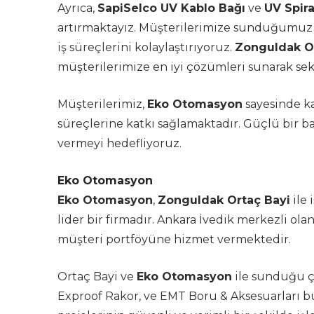
Ayrıca,
SapiSelco UV Kablo Bağı
ve
UV Spir
artırmaktayız. Müşterilerimize sunduğumuz ür
iş süreçlerini kolaylaştırıyoruz.
Zonguldak O
müşterilerimize en iyi çözümleri sunarak 
Müşterilerimiz,
Eko Otomasyon
sayesinde ka
süreçlerine katkı sağlamaktadır. Güçlü bir bay
vermeyi hedefliyoruz.
Eko Otomasyon
Eko Otomasyon
,
Zonguldak Ortaç Bayi
ile 
lider bir firmadır. Ankara İvedik merkezli ola
müşteri portföyüne hizmet vermektedir.
Ortaç Bayi ve
Eko Otomasyon
ile sunduğu çe
Exproof Rakor, ve EMT Boru & Aksesuarları bu