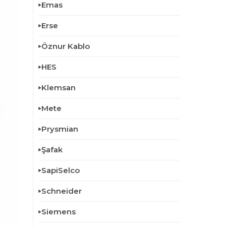
Emas
Erse
Öznur Kablo
HES
Klemsan
Mete
Prysmian
Şafak
SapiSelco
Schneider
Siemens