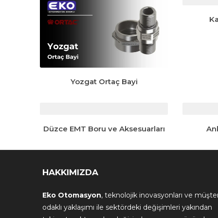
Ka
Yozgat Ortaç Bayi
Düzce EMT Boru ve Aksesuarları
An
HAKKIMIZDA
Eko Otomasyon
, teknolojik inovasyonları ve müşter
odaklı yaklaşımı ile sektördeki değişimleri yakından