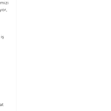
imizi
yor,
 iş
at