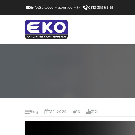
info@ekootomasyon.com.tr
0312 395 86 65
Blog
15.11.2024
0
312