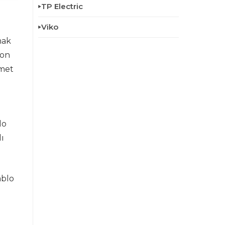
TP Electric
Viko
mak
yon
zmet
lo
ı
ablo