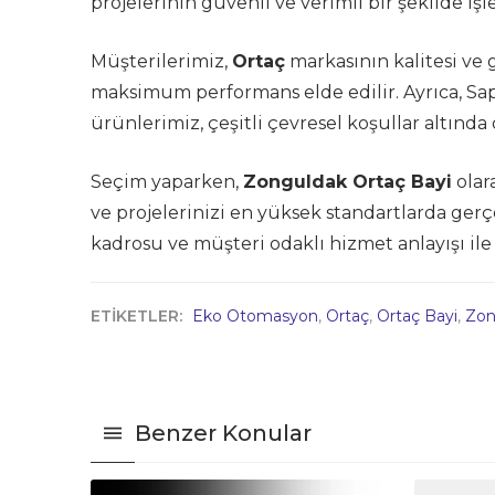
projelerinin güvenli ve verimli bir şekilde işl
Müşterilerimiz,
Ortaç
markasının kalitesi ve 
maksimum performans elde edilir. Ayrıca, Sap
ürünlerimiz, çeşitli çevresel koşullar altında
Seçim yaparken,
Zonguldak Ortaç Bayi
olar
ve projelerinizi en yüksek standartlarda ger
kadrosu ve müşteri odaklı hizmet anlayışı il
ETİKETLER:
Eko Otomasyon
,
Ortaç
,
Ortaç Bayi
,
Zon
Benzer Konular