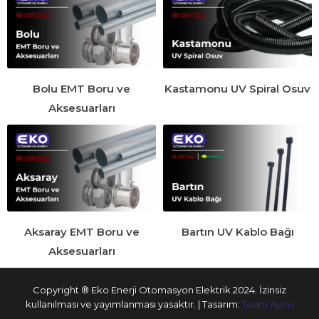
Bolu EMT Boru ve
Kastamonu UV Spiral Osuv
Aksesuarları
Aksaray EMT Boru ve
Bartın UV Kablo Bağı
Aksesuarları
Copyright ® Eko Enerji Otomasyon Elektrik 2024. İzinsiz
kullanılması ve yayımlanması yasaktır. | Tasarım:
Team Ajans