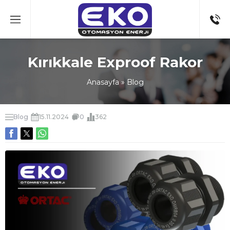
Kırıkkale Exproof Rakor
Anasayfa
»
Blog
Blog
15.11.2024
0
362