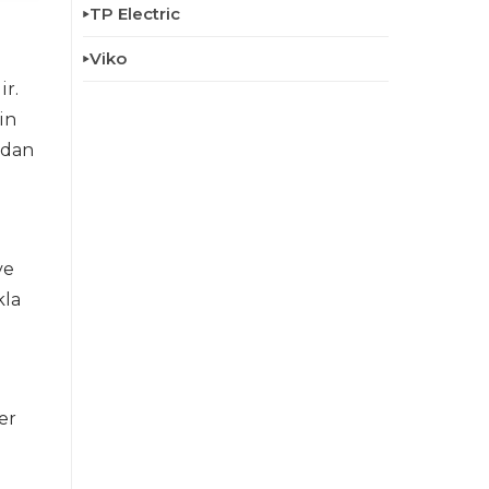
TP Electric
Viko
ir.
in
adan
ve
kla
er