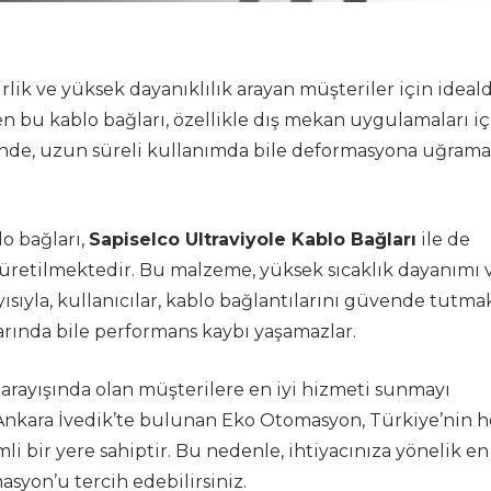
rlik ve yüksek dayanıklılık arayan müşteriler için ideald
 bu kablo bağları, özellikle dış mekan uygulamaları iç
esinde, uzun süreli kullanımda bile deformasyona uğram
o bağları,
Sapiselco Ultraviyole Kablo Bağları
ile de
retilmektedir. Bu malzeme, yüksek sıcaklık dayanımı 
yısıyla, kullanıcılar, kablo bağlantılarını güvende tutma
arında bile performans kaybı yaşamazlar.
arayışında olan müşterilere en iyi hizmeti sunmayı
 Ankara İvedik’te bulunan Eko Otomasyon, Türkiye’nin h
li bir yere sahiptir. Bu nedenle, ihtiyacınıza yönelik en
syon’u tercih edebilirsiniz.