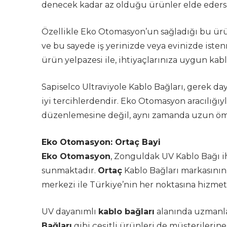
denecek kadar az olduğu ürünler elde edersi
Özellikle Eko Otomasyon’un sağladığı bu ürün
ve bu sayede iş yerinizde veya evinizde ist
ürün yelpazesi ile, ihtiyaçlarınıza uygun kabl
Sapiselco Ultraviyole Kablo Bağları, gerek da
iyi tercihlerdendir. Eko Otomasyon aracılığı
düzenlemesine değil, aynı zamanda uzun öm
Eko Otomasyon: Ortaç Bayi
Eko Otomasyon
, Zonguldak UV Kablo Bağı ih
sunmaktadır.
Ortaç
Kablo Bağları markasının 
merkezi ile Türkiye’nin her noktasına hizme
UV dayanımlı
kablo bağları
alanında uzmanl
Bağları
gibi çeşitli ürünleri de müşterilerin