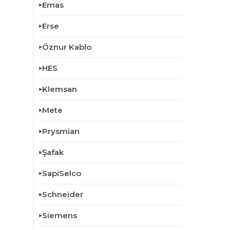
Emas
Erse
Öznur Kablo
HES
Klemsan
Mete
Prysmian
Şafak
SapiSelco
Schneider
Siemens