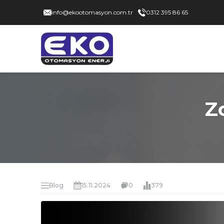
info@ekootomasyon.com.tr
0312 395 86 65
Z
Blog
15.11.2024
0
379