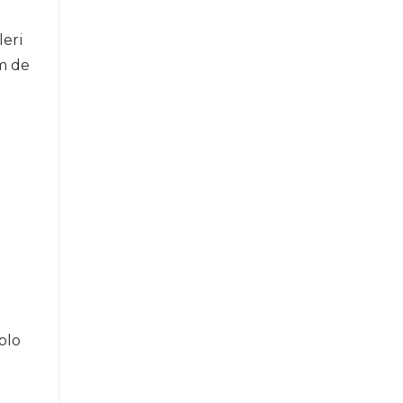
leri
em de
blo