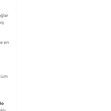
ağlar
iş
de en
özüm
lo
klı