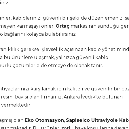
niz.
ler, kablolarınızı güvenli bir şekilde düzenlemenizi s
enmeyen karmaşayı önler.
Ortaç
markasının sunduğu gen
o bağlarını kolayca bulabilirsiniz.
yanıklılık gerekse işlevsellik açısından kablo yönetimin
yla bu ürünlere ulaşmak, yalnızca güvenli kablo
ürlü çözümler elde etmeye de olanak tanır.
tiyaçlarınızı karşılamak için kaliteli ve güvenilir bir ç
resmi bayisi olan firmamız, Ankara İvedik’te bulunan
t vermektedir.
aşmış olan
Eko Otomasyon
,
Sapiselco Ultraviyole Kab
e sunmaktadır. Bu ürünler, zorlu hava koşullarına dayanı